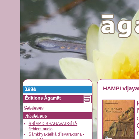
HAMPI vijaya
Yoga
Éditions Âgamât
Catalogue
Récitations
ŚRĪMAD BHAGAVADGĪTĀ,
fichiers audio
Sâmkhyakârikâ d'Îśvarakrsna -