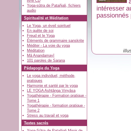
livre CD
Yoga-sûtra de Patañjali, fichiers
intéresser a
audio
passionnés 
Spiritualité et Méditation
Le Yoga, un éveil spirituel
En quête de soi
Freud et le Yoga
Éléments de grammaire sanskrite
Méditer - La voie du yoga
ill
Méditation
Mâ Anandamayî
101 paroles de Sarana
Pédagogie du Yoga
Le yoga individuel, méthode,
pratiques
Harmonie et santé par le yoga
LE YOGA Ashtânga Vinyâsa
Yogathérapie - Formation pratique -
Tome 1
Yogathérapie - formation pratique -
Tome 2
Stress au travail et yoga
Textes sacrés
Yoga-Sûtra de Patañjali Miroir de