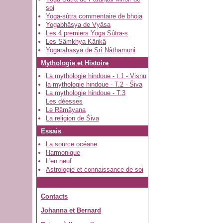
soi
Yoga-sûtra commentaire de bhoja
Yogabhâsya de Vyâsa
Les 4 premiers Yoga Sûtra-s
Les Sâmkhya Kârikâ
Yogarahasya de Srî Nâthamuni
Mythologie et Histoire
La mythologie hindoue - t.1 - Visnu
la mythologie hindoue - T.2 - Śiva
La mythologie hindoue - T.3
Les déesses
Le Râmâyana
La religion de Śiva
Essais
La source océane
Harmonique
L'en neuf
Astrologie et connaissance de soi
Contacts
Johanna et Bernard