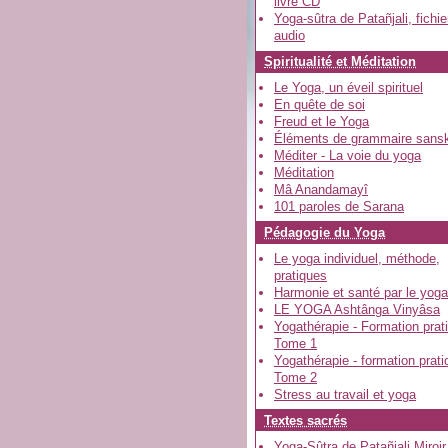
livre CD
Yoga-sûtra de Patañjali, fichie
audio
Spiritualité et Méditation
Le Yoga, un éveil spirituel
En quête de soi
Freud et le Yoga
Éléments de grammaire sansk
Méditer - La voie du yoga
Méditation
Mâ Anandamayî
101 paroles de Sarana
Pédagogie du Yoga
Le yoga individuel, méthode,
pratiques
Harmonie et santé par le yoga
LE YOGA Ashtânga Vinyâsa
Yogathérapie - Formation prati
Tome 1
Yogathérapie - formation prati
Tome 2
Stress au travail et yoga
Textes sacrés
Yoga-Sûtra de Patañjali Miroir