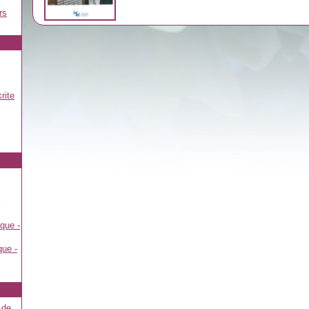
rs
rite
que -
que -
 de