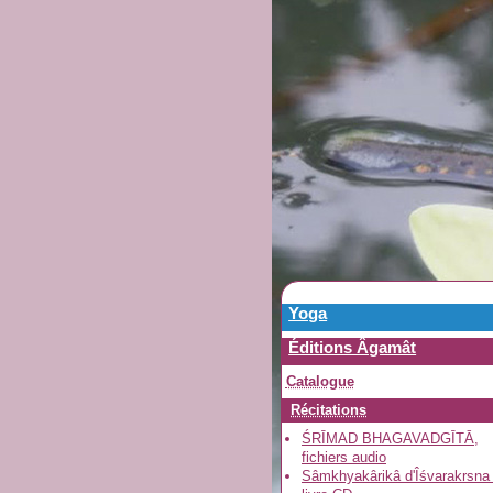
Yoga
Éditions Âgamât
Catalogue
Récitations
ŚRĪMAD BHAGAVADGĪTĀ,
fichiers audio
Sâmkhyakârikâ d'Îśvarakrsna 