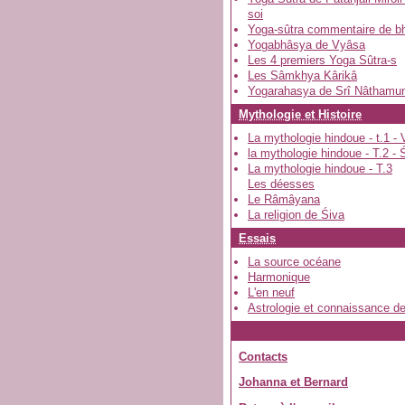
soi
Yoga-sûtra commentaire de b
Yogabhâsya de Vyâsa
Les 4 premiers Yoga Sûtra-s
Les Sâmkhya Kârikâ
Yogarahasya de Srî Nâthamun
Mythologie et Histoire
La mythologie hindoue - t.1 - 
la mythologie hindoue - T.2 - 
La mythologie hindoue - T.3
Les déesses
Le Râmâyana
La religion de Śiva
Essais
La source océane
Harmonique
L'en neuf
Astrologie et connaissance de
Contacts
Johanna et Bernard